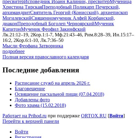
пресвитер
Исповедник Иоанн Калинин, пресвитер
Мученица
Христина Тирская
Преподобный Поликарп Печерский,
архимандрит
Святитель Георгий (Конисский), архиепископ
Могилевский
Священномученик Алфей Корбанский,
диакон
Преподобный Боголеп Черноярский
Мученик
Капитон
Мученик Феофил Закинфский
Лк.21:12–19, 2Кор.1:1-7, Мф.21:43–46, Рим.8:28–39, Ин.15:17–
16:2, 2Кор.6:1-10, Лк.7:36–50
Мысли Феофана Затворника
подробнее
Полная версия православного календаря
Последние добавления
Расписание служб на апрель 2026 г.
Благовещение
Освящение пасхальной пищи (07.04.2018)
Добавлены фото
Фото храма (15.02.2018)
Работает на Prihod.ru
при поддержке
ORTOX.RU
[
Войти
]
Перейти к верхней панели
Войти
Регистрация