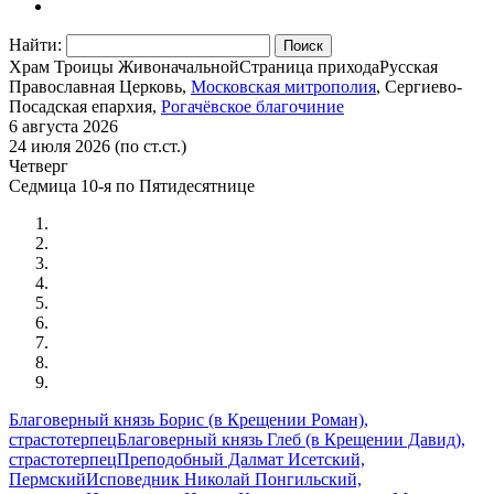
Найти:
Храм Троицы Живоначальной
Страница прихода
Русская
Православная Церковь,
Московская митрополия
, Сергиево-
Посадская епархия,
Рогачёвское благочиние
6 августа 2026
24 июля 2026 (по ст.ст.)
Четверг
Седмица 10-я по Пятидесятнице
Благоверный князь Борис (в Крещении Роман),
страстотерпец
Благоверный князь Глеб (в Крещении Давид),
страстотерпец
Преподобный Далмат Исетский,
Пермский
Исповедник Николай Понгильский,